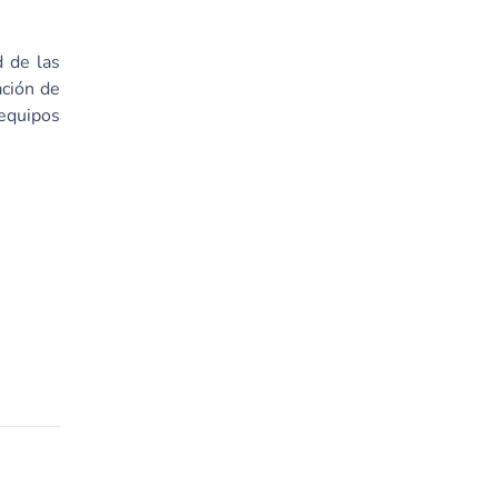
d de las
ación de
 equipos