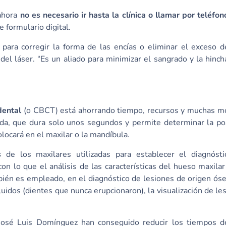
 ahora
no es necesario ir hasta la clínica o llamar por teléfon
 formulario digital.
para corregir la forma de las encías o eliminar el exceso d
del láser. “Es un aliado para minimizar el sangrado y la hinc
dental
(o CBCT) está ahorrando tiempo, recursos y muchas mo
ida, que dura solo unos segundos y permite determinar la po
locará en el maxilar o la mandíbula.
s
de los maxilares utilizadas para establecer el diagnósti
con lo que el análisis de las características del hueso maxilar
bién es empleado, en el diagnóstico de lesiones de origen ó
cluidos (dientes que nunca erupcionaron), la visualización de le
 José Luis Domínguez han conseguido reducir los tiempos d