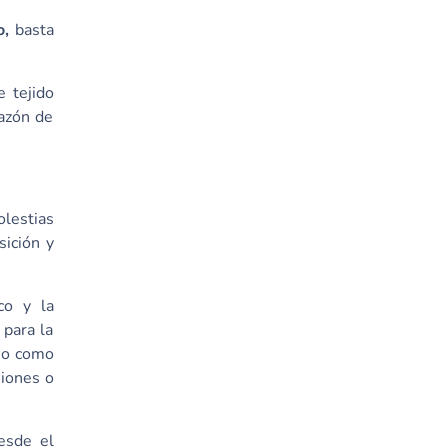
o,
basta
e tejido
hazón de
lestias
sición y
co y la
 para la
seo como
siones o
esde el