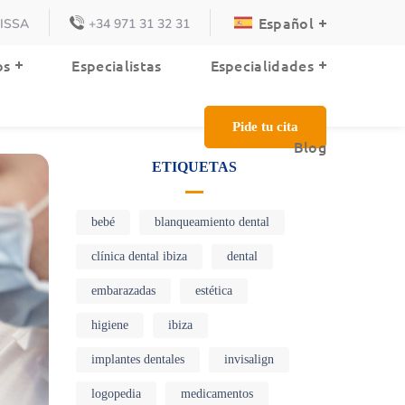
Español
VISSA
+34 971 31 32 31
Blog
os
Especialistas
Especialidades
Pide tu cita
Blog
ETIQUETAS
bebé
blanqueamiento dental
clínica dental ibiza
dental
embarazadas
estética
higiene
ibiza
implantes dentales
invisalign
logopedia
medicamentos