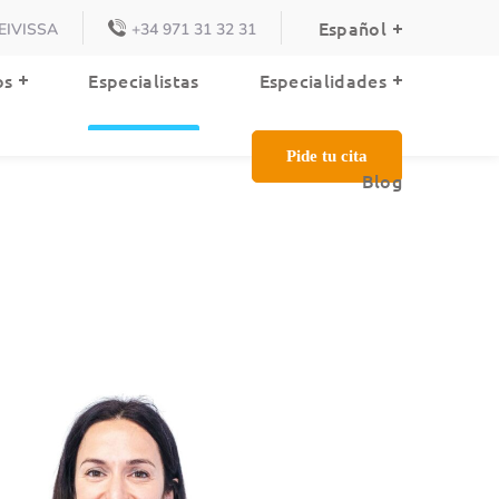
Español
. EIVISSA
+34 971 31 32 31
Blog
os
Especialistas
Especialidades
Pide tu cita
Blog