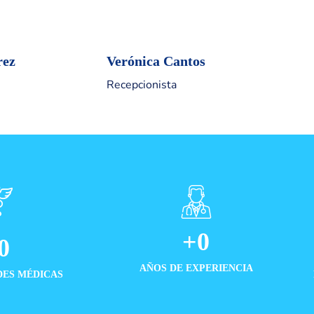
rez
Verónica Cantos
Recepcionista
+
0
0
AÑOS DE EXPERIENCIA
DES MÉDICAS