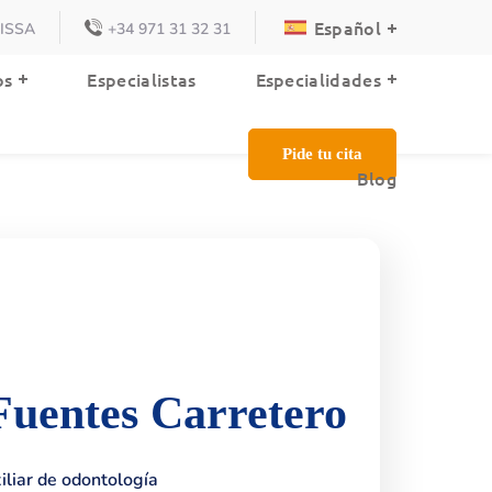
Español
VISSA
+34 971 31 32 31
Blog
os
Especialistas
Especialidades
Pide tu cita
Blog
Fuentes Carretero
iliar de odontología