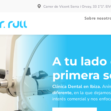
Carrer de Vicent Serra i Orvay, 33 1º1ª. EI
Especialidades
Sobre nosotr
A tu lado
primera s
Clínica Dental en Ibiza.
Aním
diferente,
en la que dejamos 
interés comercial y nos enf