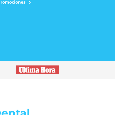
romociones
Dental