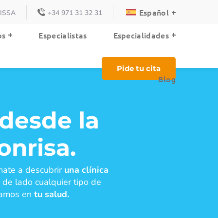
Español
VISSA
+34 971 31 32 31
Blog
os
Especialistas
Especialidades
Pide tu cita
Blog
 desde la
onrisa.
ate a descubrir
una clínica
de lado cualquier tipo de
ocamos en
tu salud.