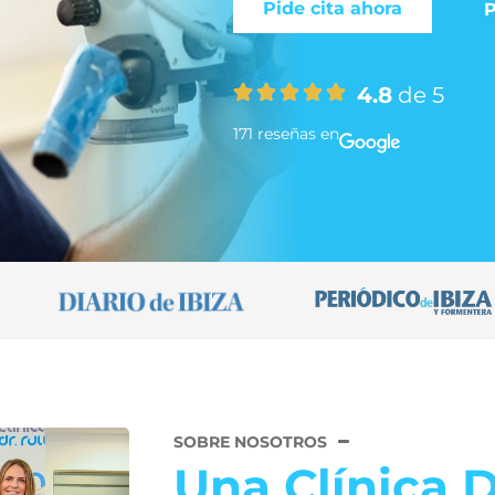
Pide cita ahora
P
4.8
de 5
171 reseñas en
SOBRE NOSOTROS
Una Clínica 