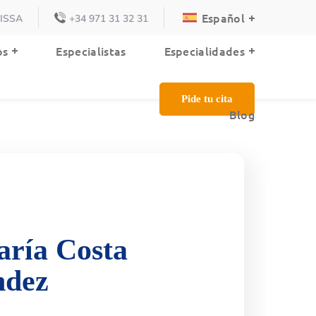
Español
VISSA
+34 971 31 32 31
Blog
os
Especialistas
Especialidades
Pide tu cita
Blog
ría Costa
ndez