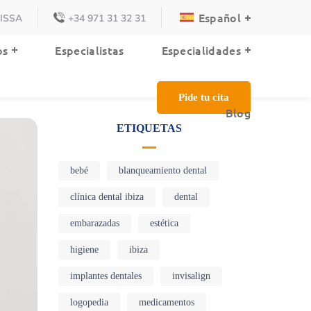
Español
VISSA
+34 971 31 32 31
Blog
os
Especialistas
Especialidades
Pide tu cita
Blog
ETIQUETAS
bebé
blanqueamiento dental
clínica dental ibiza
dental
embarazadas
estética
higiene
ibiza
implantes dentales
invisalign
logopedia
medicamentos