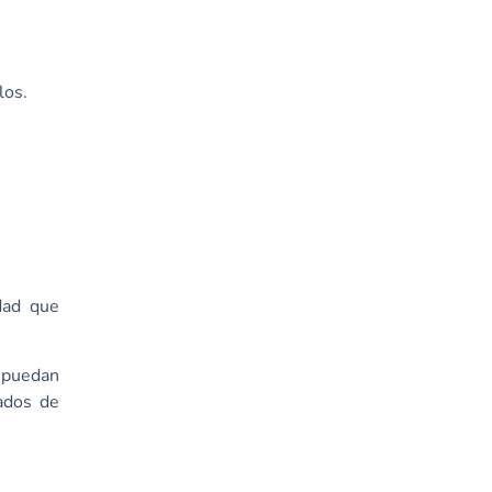
los.
idad que
 puedan
ados de