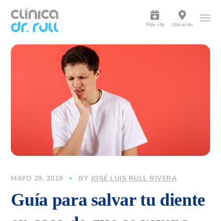
Pide cita
Ubicación
MAYO 29, 2019
BY
JOSÉ LUIS RULL RIVERA
Guía para salvar tu diente