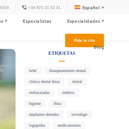
Español
VISSA
+34 971 31 32 31
Blog
os
Especialistas
Especialidades
Pide tu cita
Blog
ETIQUETAS
bebé
blanqueamiento dental
clínica dental ibiza
dental
embarazadas
estética
higiene
ibiza
implantes dentales
invisalign
logopedia
medicamentos