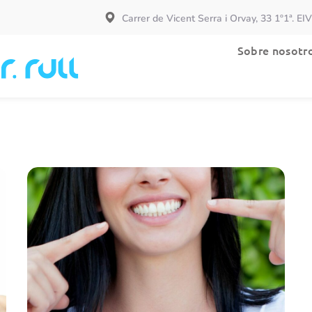
Carrer de Vicent Serra i Orvay, 33 1º1ª. EI
Especialidades
Sobre nosotr